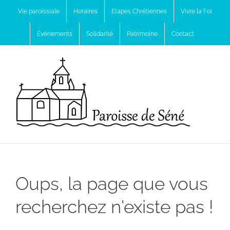
Passer
Vie paroissiale
Horaires
Etapes Chrétiennes
Vivre la Foi
au
Évènements
Solidarité
Patrimoine
Contact
contenu
Oups, la page que vous
recherchez n'existe pas !