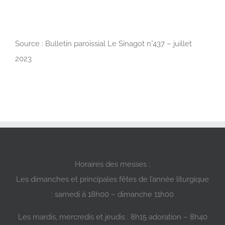
Source : Bulletin paroissial Le Sinagot n°437 – juillet
2023
Horaires des messes :
Les dimanches et principales fêtes de l’année liturgique
: samedi à 18h00 – dimanche 11h00
Les mardis, mercredis et jeudis : 8h15 adoration – 8h40