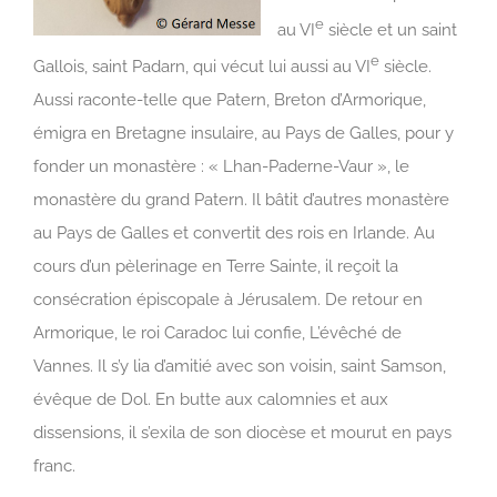
e
au VI
siècle et un saint
e
Gallois, saint Padarn, qui vécut lui aussi au VI
siècle.
Aussi raconte-telle que Patern, Breton d’Armorique,
émigra en Bretagne insulaire, au Pays de Galles, pour y
fonder un monastère : « Lhan-Paderne-Vaur », le
monastère du grand Patern. Il bâtit d’autres monastère
au Pays de Galles et convertit des rois en Irlande. Au
cours d’un pèlerinage en Terre Sainte, il reçoit la
consécration épiscopale à Jérusalem. De retour en
Armorique, le roi Caradoc lui confie, L’évêché de
Vannes. Il s’y lia d’amitié avec son voisin, saint Samson,
évêque de Dol. En butte aux calomnies et aux
dissensions, il s’exila de son diocèse et mourut en pays
franc.