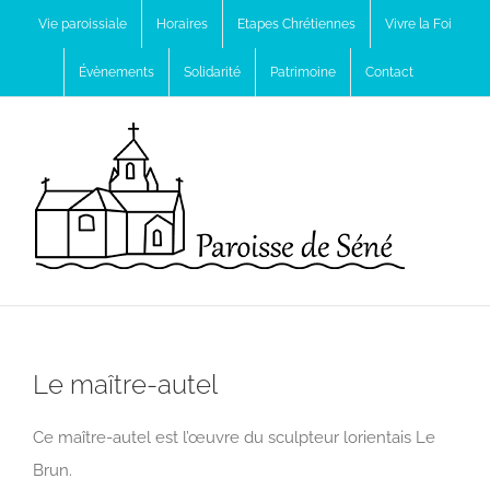
Passer
Vie paroissiale
Horaires
Etapes Chrétiennes
Vivre la Foi
au
Évènements
Solidarité
Patrimoine
Contact
contenu
Le maître-autel
Ce maître-autel est l’œuvre du sculpteur lorientais Le
Brun.