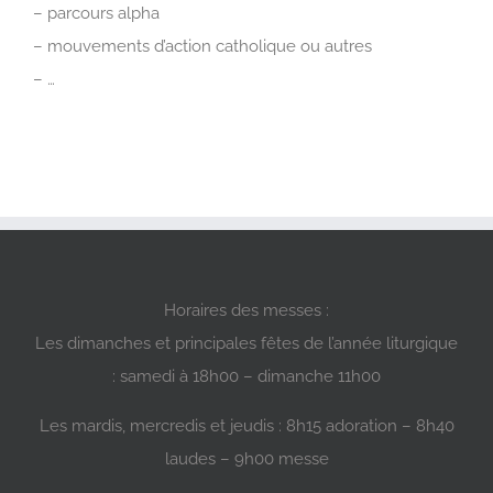
– parcours alpha
– mouvements d’action catholique ou autres
– …
Horaires des messes :
Les dimanches et principales fêtes de l’année liturgique
: samedi à 18h00 – dimanche 11h00
Les mardis, mercredis et jeudis : 8h15 adoration – 8h40
laudes – 9h00 messe