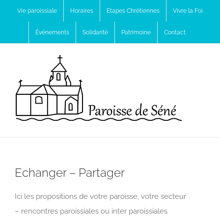
Passer
Vie paroissiale
Horaires
Etapes Chrétiennes
Vivre la Foi
au
Évènements
Solidarité
Patrimoine
Contact
contenu
Echanger – Partager
Ici les propositions de votre paroisse, votre secteur
– rencontres paroissiales ou inter paroissiales