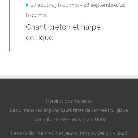
Mis
27 août/19 h 00 min
-
28 septembre/21
en
h 00 min
avant
Chant breton et harpe
celtique
Horaires des messes :
Les dimanches et principales fêtes de l’année liturgique
: samedi à 18h00 – dimanche 11h00
Les mardis, mercredis et jeudis : 8h15 adoration – 8h40